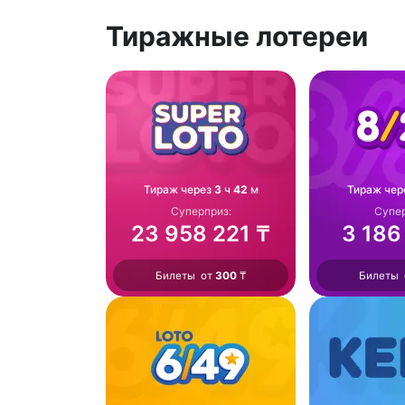
Тиражные лотереи
Тираж через
3
ч
42
м
Тираж чер
Суперприз:
Супер
23 958 221 ₸
3 186
Билеты от
300
₸
Билеты