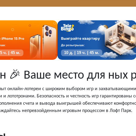
Выиграйте квартиру
 iPhone 15 Pro
ыша:
До розыгрыша:
05 ч. | 45 м.
10 д. | 19 ч. | 45 м.
ан 🎉 Ваше место для ных 
пыт онлайн-лотереи с широким выбором игр и захватывающими 
 и лототронами. Безопасность и честность игр гарантирован
ополнения счета и вывода выигрышей обеспечивают комфортно
лаждайтесь непревзойденным игровым процессом в Лофт Парк.
ты