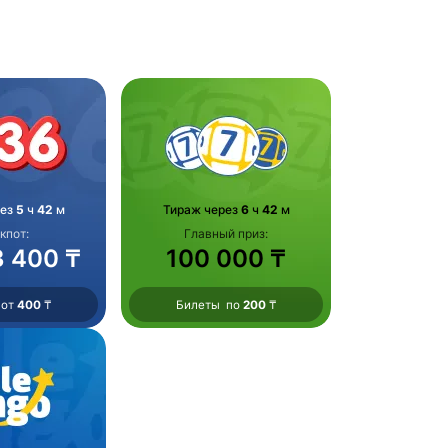
рез
5
ч
42
м
Тираж через
6
ч
42
м
кпот:
Главный приз:
3 400 ₸
100 000 ₸
 от
400
₸
Билеты по
200
₸