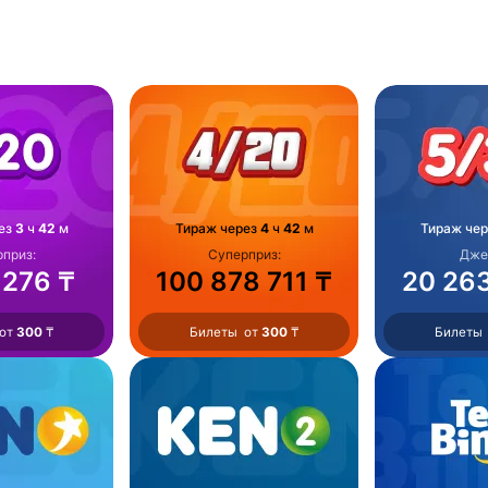
ез
3
ч
42
м
Тираж через
4
ч
42
м
Тираж че
приз:
Суперприз:
Дже
 276 ₸
100 878 711 ₸
20 26
 от
300
₸
Билеты от
300
₸
Билеты