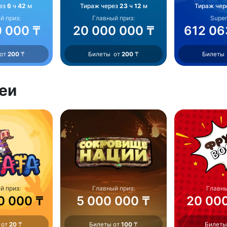
ез
6
ч
42
м
Тираж через
23
ч
12
м
Тираж чер
й приз:
Главный приз:
Super
 000 ₸
20 000 000 ₸
612 06
 от
200
₸
Билеты от
200
₸
Билеты
еи
й приз:
Главный приз:
Главны
0 000 ₸
5 000 000 ₸
20 00
 от
20
₸
Билеты от
100
₸
Билеты