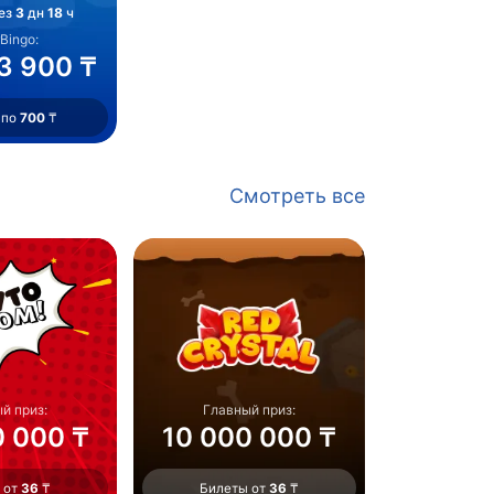
ез
3
дн
18
ч
Bingo:
3 900 ₸
 по
700
₸
Смотреть все
й приз:
Главный приз:
0 000 ₸
10 000 000 ₸
 от
36
₸
Билеты от
36
₸