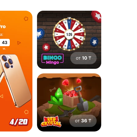
а:
43
м.
от
10
₸
от
36
₸