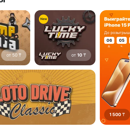
New
До розыгрыш
06
05
д.
ч.
от 50 ₸
от
10
₸
1 500
₸