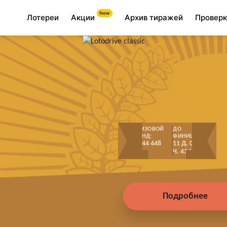
Лотереи
Акции
Архив тиражей
Проверк
ПРИЗОВОЙ
ДО
ФОНД:
ФИНИША:
3 744 448
11 Д. 06
₸
Ч. 43 М.
Подробнее