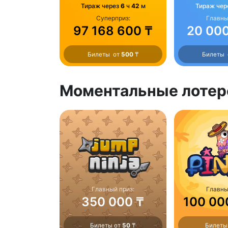
Тираж через
6
ч
42
м
Тираж чер
Суперприз:
Главны
97 168 600 ₸
20 000
Билеты от
500
₸
Билеты
Моментальные лотер
Главный приз:
Главны
350 000 ₸
100 00
Билеты от
50
₸
Билеты