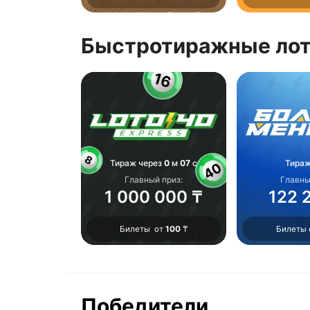
Быстротиражные ло
Тираж через
0
м
07
с
Тираж
Главный приз:
Главны
1 000 000 ₸
122 
Билеты от
100
₸
Билеты
Победители