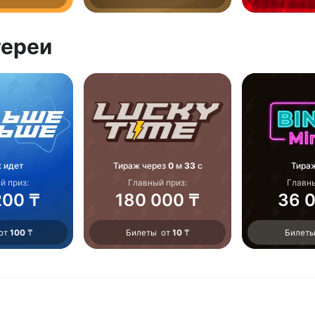
тереи
 идет
Тираж через
0
м
33
с
Тира
й приз:
Главный приз:
Главн
200 ₸
180 000 ₸
36 
 от
100
₸
Билеты от
10
₸
Билеты