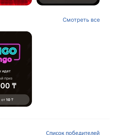
Смотреть все
ж идет
ый приз
000 ₸
 от
10
₸
Список победителей