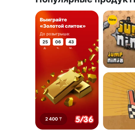
New
До розыгрыша:
25
06
43
д.
ч.
м.
2 400
₸